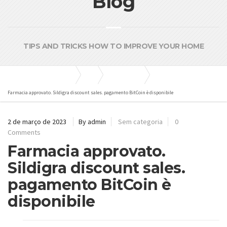
Blog
TIPS AND TRICKS HOW TO IMPROVE YOUR HOME
Bombas e Pressurizadores
Blog
Sem categoria
Farmacia approvato. Sildigra discount sales. pagamento BitCoin è disponibile
2 de março de 2023
By admin
Sem categoria
0
Comments
Farmacia approvato.
Sildigra discount sales.
pagamento BitCoin è
disponibile