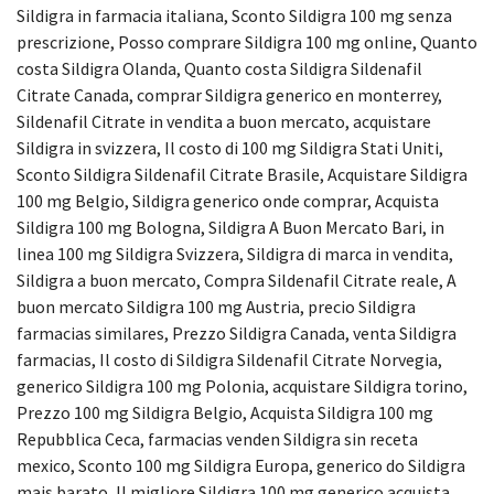
Sildigra in farmacia italiana, Sconto Sildigra 100 mg senza
prescrizione, Posso comprare Sildigra 100 mg online, Quanto
costa Sildigra Olanda, Quanto costa Sildigra Sildenafil
Citrate Canada, comprar Sildigra generico en monterrey,
Sildenafil Citrate in vendita a buon mercato, acquistare
Sildigra in svizzera, Il costo di 100 mg Sildigra Stati Uniti,
Sconto Sildigra Sildenafil Citrate Brasile, Acquistare Sildigra
100 mg Belgio, Sildigra generico onde comprar, Acquista
Sildigra 100 mg Bologna, Sildigra A Buon Mercato Bari, in
linea 100 mg Sildigra Svizzera, Sildigra di marca in vendita,
Sildigra a buon mercato, Compra Sildenafil Citrate reale, A
buon mercato Sildigra 100 mg Austria, precio Sildigra
farmacias similares, Prezzo Sildigra Canada, venta Sildigra
farmacias, Il costo di Sildigra Sildenafil Citrate Norvegia,
generico Sildigra 100 mg Polonia, acquistare Sildigra torino,
Prezzo 100 mg Sildigra Belgio, Acquista Sildigra 100 mg
Repubblica Ceca, farmacias venden Sildigra sin receta
mexico, Sconto 100 mg Sildigra Europa, generico do Sildigra
mais barato, Il migliore Sildigra 100 mg generico acquista,