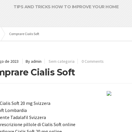
TIPS AND TRICKS HOW TO IMPROVE YOUR HOME
Comprare Cialis Soft
ço de 2023
By admin
Sem categoria
0 Comments
prare Cialis Soft
Cialis Soft 20 mg Svizzera
Soft Lombardia
ente Tadalafil Svizzera
escrizione pillole di Cialis Soft online
dinare Cialis Soft 20 mg online