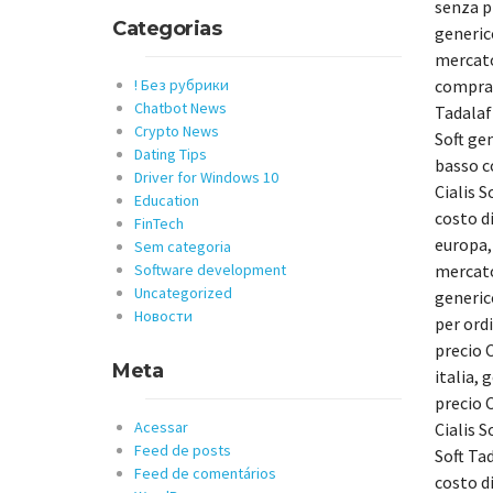
senza p
Categorias
generico
mercato
comprar
! Без рубрики
Chatbot News
Tadalafi
Crypto News
Soft gen
Dating Tips
basso co
Driver for Windows 10
Cialis S
Education
costo di
FinTech
europa, 
Sem categoria
mercato
Software development
Uncategorized
generic
Новости
per ord
precio C
Meta
italia, 
precio C
Acessar
Cialis S
Feed de posts
Soft Tad
Feed de comentários
costo di