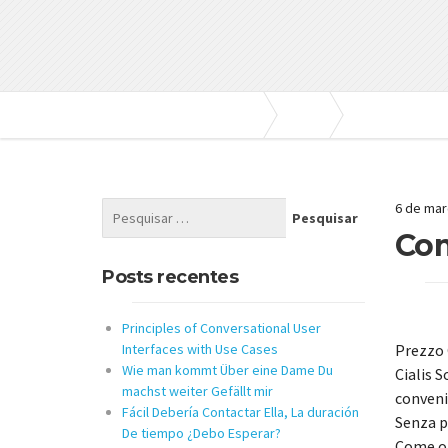
Bombas e Pressurizadores
Blog
Sem categoria
6 de mar
Com
Posts recentes
Principles of Conversational User
Prezzo 
Interfaces with Use Cases
Wie man kommt Über eine Dame Du
Cialis 
machst weiter Gefällt mir
conveni
Fácil Debería Contactar Ella, La duración
Senza pr
De tiempo ¿Debo Esperar?
Come or