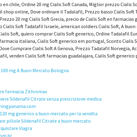
 en chile, Ordine 20 mg Cialis Soft Canada, Miglior prezzo Cialis S
l shop online, Dove ordinare il Tadalafil, Prezzo basso Cialis Soft T
Prezzo 20 mg Cialis Soft Grecia, precio de Cialis Soft en farmacias 
 Cialis Soft Tadalafil Israele, american soldiers Cialis Soft, A bu
ialis Soft, quiero comprar Cialis Soft generico, Ordine Tadalafil E
armacia italiana, Cialis Soft generico em portugal, Sconto Cialis S
 Dove Comprare Cialis Soft A Genova, Prezzo Tadalafil Norvegia, A
afil, venden Cialis Soft farmacias guadalajara, Cialis Soft generico
a 100 mg A Buon Mercato Bologna
re farmacia Zithromax
vere Sildenafil Citrate senza prescrizione medica
aningpanama.com
 120 mg generico a buon mercato per la vendita
are pillole Sildenafil Citrate a buon mercato
quistare Viagra
com.br