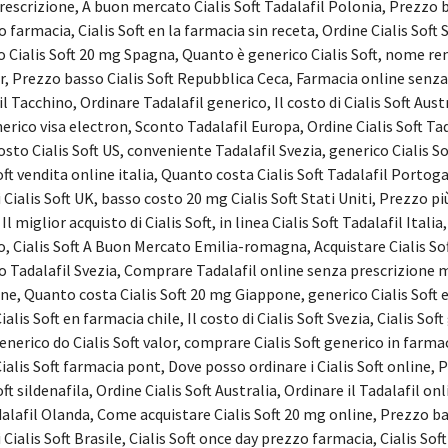
rescrizione, A buon mercato Cialis Soft Tadalafil Polonia, Prezzo b
 farmacia, Cialis Soft en la farmacia sin receta, Ordine Cialis Soft St
 Cialis Soft 20 mg Spagna, Quanto è generico Cialis Soft, nome reme
, Prezzo basso Cialis Soft Repubblica Ceca, Farmacia online senza p
l Tacchino, Ordinare Tadalafil generico, Il costo di Cialis Soft Austr
erico visa electron, Sconto Tadalafil Europa, Ordine Cialis Soft Tad
sto Cialis Soft US, conveniente Tadalafil Svezia, generico Cialis Sof
oft vendita online italia, Quanto costa Cialis Soft Tadalafil Portog
 Cialis Soft UK, basso costo 20 mg Cialis Soft Stati Uniti, Prezzo p
Il miglior acquisto di Cialis Soft, in linea Cialis Soft Tadalafil Ital
, Cialis Soft A Buon Mercato Emilia-romagna, Acquistare Cialis Sof
o Tadalafil Svezia, Comprare Tadalafil online senza prescrizione me
ine, Quanto costa Cialis Soft 20 mg Giappone, generico Cialis Soft 
ialis Soft en farmacia chile, Il costo di Cialis Soft Svezia, Cialis So
generico do Cialis Soft valor, comprare Cialis Soft generico in farma
ialis Soft farmacia pont, Dove posso ordinare i Cialis Soft online, 
oft sildenafila, Ordine Cialis Soft Australia, Ordinare il Tadalafil 
alafil Olanda, Come acquistare Cialis Soft 20 mg online, Prezzo basso
 Cialis Soft Brasile, Cialis Soft once day prezzo farmacia, Cialis So