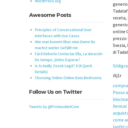
WordPress.org
generico
Tadalafi
Awesome Posts
receta, 
generico
Principles of Conversational User
online C
Interfaces with Use Cases
prezzo f
Wie man kommt Über eine Dame Du
Svezia,
machst weiter Gefällt mir
di Tadal
Fácil Debería Contactar Ella, La duración
De tiempo ¿Debo Esperar?
Sildigr
Is Actually Zoosk Legit? â (6 Quick
Details)
iXj1r
Choosing Online Online Data Bedrooms
compra
Follow Us on Twitter
Posso a
biocle
Xenical
Tweets by @ProteusNetCom
acquist
come ac
lanfel.