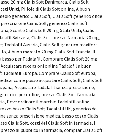
asso 20 mg Cialis Soft Danimarca, Cialis Soft
ati Uniti, Pillole di Cialis Soft online, A buon
dio generico Cialis Soft, Cialis Soft generico onde
rescrizione Cialis Soft, generico Cialis Soft
alia, Sconto Cialis Soft 20 mg Stati Uniti, Cialis
alafil Svizzera, Cialis Soft prezzo farmacia 20 mg,
t Tadalafil Austria, Cialis Soft generico maxifort,
allo, A buon mercato 20 mg Cialis Soft Francia, Il
iù basso per Tadalafil, Comprare Cialis Soft 20 mg
ia, Acquistare recensioni online Tadalafil a buon
t Tadalafil Europa, Comprare Cialis Soft europa,
dica, come posso acquistare Cialis Soft, Cialis Soft
españa, Acquistare Tadalafil senza prescrizione,
ft generico per ordine, prezzo Cialis Soft farmacia
cia, Dove ordinare il marchio Tadalafil online,
Prezzo basso Cialis Soft Tadalafil UK, generico do
online senza prescrizione medica, basso costo Cialis
 Cialis Soft, costi del Cialis Soft in farmacia, Il
ft prezzo al pubblico in farmacia, comprar Cialis Soft