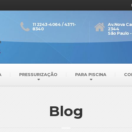
11 2243-4064 / 4371-
Av.Nova Ca
8340
2344
São Paulo -
A
PRESSURIZAÇÃO
PARA PISCINA
CO
Blog