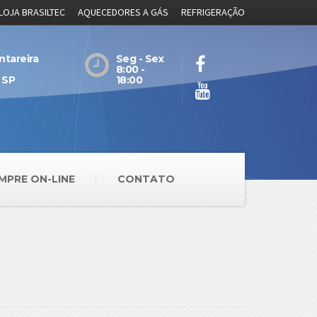
LOJA BRASILTEC
AQUECEDORES A GÁS
REFRIGERAÇÃO
ntareira
Seg - Sex
8:00 -
 SP
18:00
MPRE ON-LINE
CONTATO