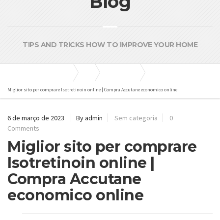
Blog
TIPS AND TRICKS HOW TO IMPROVE YOUR HOME
Bombas e Pressurizadores
Blog
Sem categoria
Miglior sito per comprare Isotretinoin online | Compra Accutane economico online
6 de março de 2023
By admin
Sem categoria
0
Comments
Miglior sito per comprare
Isotretinoin online |
Compra Accutane
economico online