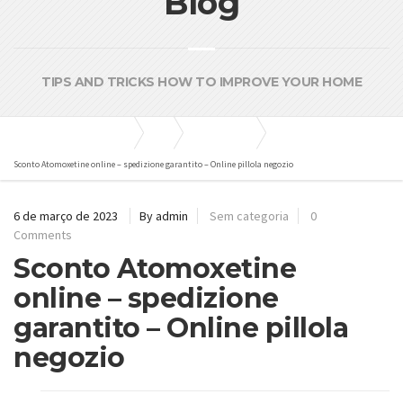
Blog
TIPS AND TRICKS HOW TO IMPROVE YOUR HOME
Bombas e Pressurizadores
Blog
Sem categoria
Sconto Atomoxetine online – spedizione garantito – Online pillola negozio
6 de março de 2023
By admin
Sem categoria
0
Comments
Sconto Atomoxetine
online – spedizione
garantito – Online pillola
negozio