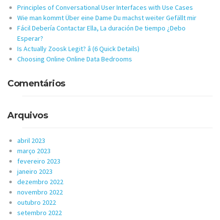
Principles of Conversational User Interfaces with Use Cases
Wie man kommt Über eine Dame Du machst weiter Gefällt mir
Fácil Debería Contactar Ella, La duración De tiempo ¿Debo
Esperar?
Is Actually Zoosk Legit? â (6 Quick Details)
Choosing Online Online Data Bedrooms
Comentários
Arquivos
abril 2023
março 2023
fevereiro 2023
janeiro 2023
dezembro 2022
novembro 2022
outubro 2022
setembro 2022