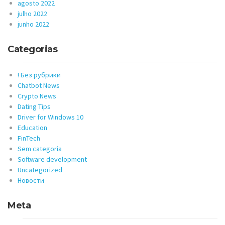
agosto 2022
julho 2022
junho 2022
Categorias
! Без рубрики
Chatbot News
Crypto News
Dating Tips
Driver for Windows 10
Education
FinTech
Sem categoria
Software development
Uncategorized
Новости
Meta