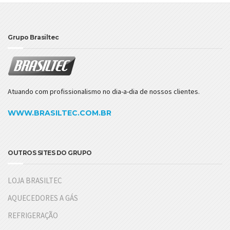
Grupo Brasiltec
Atuando com profissionalismo no dia-a-dia de nossos clientes.
WWW.BRASILTEC.COM.BR
OUTROS SITES DO GRUPO
LOJA BRASILTEC
AQUECEDORES A GÁS
REFRIGERAÇÃO