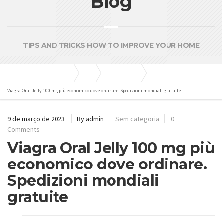
Blog
TIPS AND TRICKS HOW TO IMPROVE YOUR HOME
Bombas e Pressurizadores
Blog
Sem categoria
Viagra Oral Jelly 100 mg più economico dove ordinare. Spedizioni mondiali gratuite
9 de março de 2023
By admin
Sem categoria
0
Comments
Viagra Oral Jelly 100 mg più
economico dove ordinare.
Spedizioni mondiali
gratuite