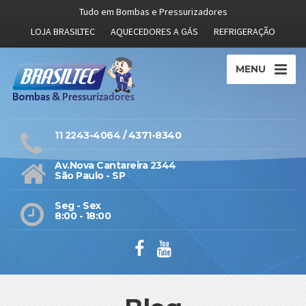
Tudo em Bombas e Pressurizadores
LOJA BRASILTEC
AQUECEDORES A GÁS
REFRIGERAÇÃO
MENU
11 2243-4064 / 4371-8340
Av.Nova Cantareira 2344
São Paulo - SP
Seg - Sex
8:00 - 18:00