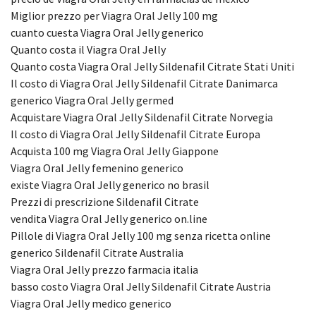
Miglior prezzo per Viagra Oral Jelly 100 mg
cuanto cuesta Viagra Oral Jelly generico
Quanto costa il Viagra Oral Jelly
Quanto costa Viagra Oral Jelly Sildenafil Citrate Stati Uniti
Il costo di Viagra Oral Jelly Sildenafil Citrate Danimarca
generico Viagra Oral Jelly germed
Acquistare Viagra Oral Jelly Sildenafil Citrate Norvegia
Il costo di Viagra Oral Jelly Sildenafil Citrate Europa
Acquista 100 mg Viagra Oral Jelly Giappone
Viagra Oral Jelly femenino generico
existe Viagra Oral Jelly generico no brasil
Prezzi di prescrizione Sildenafil Citrate
vendita Viagra Oral Jelly generico on.line
Pillole di Viagra Oral Jelly 100 mg senza ricetta online
generico Sildenafil Citrate Australia
Viagra Oral Jelly prezzo farmacia italia
basso costo Viagra Oral Jelly Sildenafil Citrate Austria
Viagra Oral Jelly medico generico