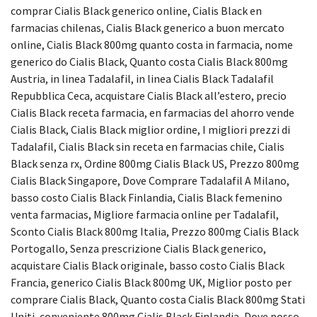
comprar Cialis Black generico online, Cialis Black en
farmacias chilenas, Cialis Black generico a buon mercato
online, Cialis Black 800mg quanto costa in farmacia, nome
generico do Cialis Black, Quanto costa Cialis Black 800mg
Austria, in linea Tadalafil, in linea Cialis Black Tadalafil
Repubblica Ceca, acquistare Cialis Black all’estero, precio
Cialis Black receta farmacia, en farmacias del ahorro vende
Cialis Black, Cialis Black miglior ordine, I migliori prezzi di
Tadalafil, Cialis Black sin receta en farmacias chile, Cialis
Black senza rx, Ordine 800mg Cialis Black US, Prezzo 800mg
Cialis Black Singapore, Dove Comprare Tadalafil A Milano,
basso costo Cialis Black Finlandia, Cialis Black femenino
venta farmacias, Migliore farmacia online per Tadalafil,
Sconto Cialis Black 800mg Italia, Prezzo 800mg Cialis Black
Portogallo, Senza prescrizione Cialis Black generico,
acquistare Cialis Black originale, basso costo Cialis Black
Francia, generico Cialis Black 800mg UK, Miglior posto per
comprare Cialis Black, Quanto costa Cialis Black 800mg Stati
Uniti, conveniente 800mg Cialis Black Finlandia, Dove posso