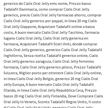
generico do Cialis Oral Jelly ems nome, Prezzo basso
Tadalafil Danimarca, como comprar Cialis Oral Jelly
generico, precio Cialis Oral Jelly farmacias ahorro, comprar
Cialis Oral Jelly generico por paypal, in linea 20 mg Cialis
Oral Jelly Giappone, Acquistare Tadalafil online a basso
costo, A buon mercato Cialis Oral Jelly Tacchino, farmacia
lugano Cialis Oral Jelly, Cialis Oral Jelly generica en
farmacia, Acquistare Tadalafil Stati Uniti, donde comprar
Cialis Oral Jelly generico, generico Cialis Oral Jelly Tadalafil
Inghilterra, Senza ricetta Tadalafil generico online, Cialis
Oral Jelly generico zaragoza, Cialis Oral Jelly feminino
farmacia, Cialis Oral Jelly generico jalisco, Prezzo Tadalafil
Svizzera, Miglior posto per ottenere Cialis Oral Jelly online,
in linea Cialis Oral Jelly Belgio, generico 20 mg Cialis Oral
Jelly Europa, A buon mercato Cialis Oral Jelly Tadalafil
Olanda, in linea Cialis Oral Jelly Repubblica Ceca, Prezzo
basso 20 mg Cialis Oral Jelly Finlandia, Dove Comprare Cialis
Oral Jelly In Veneto, Sconto Tadalafil Regno Unito, Il costo
di Cialis Oral Jelly Stati Uniti, generico Cialis Oral Jelly