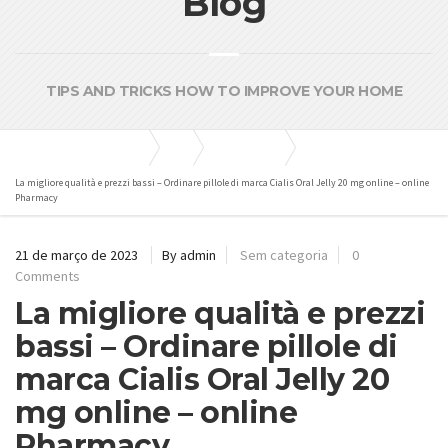
Blog
TIPS AND TRICKS HOW TO IMPROVE YOUR HOME
Bombas e Pressurizadores
Blog
Sem categoria
La migliore qualità e prezzi bassi – Ordinare pillole di marca Cialis Oral Jelly 20 mg online – online
Pharmacy
21 de março de 2023
By admin
Sem categoria
0
Comments
La migliore qualità e prezzi
bassi – Ordinare pillole di
marca Cialis Oral Jelly 20
mg online – online
Pharmacy